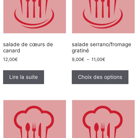
salade de cœurs de
salade serrano/fromage
canard
gratiné
Plage
12,00
€
9,00
€
–
11,00
€
de
Ce
prix :
pro
Lire la suite
Choix des options
9,00€
a
à
plus
11,00€
vari
Les
opt
peu
être
cho