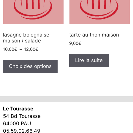
sur
la
pag
du
lasagne bolognaise
tarte au thon maison
pro
maison / salade
9,00
€
Plage
10,00
€
–
12,00
€
de
Ce
Lire la suite
prix :
produit
Choix des options
10,00€
a
à
plusieurs
12,00€
variations.
Les
options
Le Tourasse
peuvent
54 Bd Tourasse
être
64000 PAU
choisies
05.59.02.66.49
sur