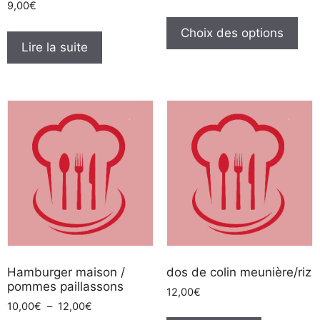
9,00
€
de
Ce
prix :
pro
Choix des options
9,00€
Lire la suite
a
à
plus
11,00€
vari
Les
opt
peu
être
cho
sur
la
pag
du
pro
Hamburger maison /
dos de colin meunière/riz
pommes paillassons
12,00
€
Plage
10,00
€
–
12,00
€