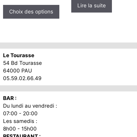
de
Ce
Lire la suite
prix :
produit
Choix des options
10,00€
a
à
plusieurs
12,00€
variations.
Les
options
Le Tourasse
peuvent
54 Bd Tourasse
être
64000 PAU
choisies
05.59.02.66.49
sur
la
page
BAR :
du
Du lundi au vendredi :
produit
07:00 - 20:00
Les samedis :
8h00 - 15h00
RESTAURANT :