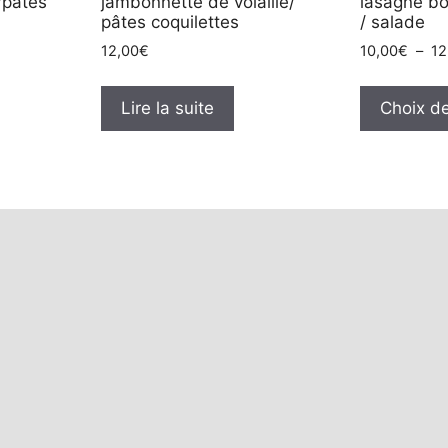
/pâtes
jambonnette de volaille/
lasagne bo
pâtes coquilettes
/ salade
12,00
€
10,00
€
–
12
Lire la suite
Choix de