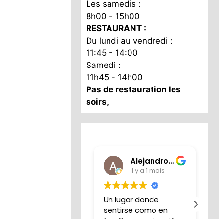
Les samedis :
8h00 - 15h00
RESTAURANT :
Du lundi au vendredi :
11:45 - 14:00
Samedi :
11h45 - 14h00
Pas de restauration les
soirs,
Alejandro Iglesias
il y a 1 mois
Un lugar donde
S
sentirse como en
l