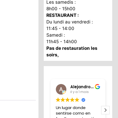
Les samedis :
8h00 - 15h00
RESTAURANT :
Du lundi au vendredi :
11:45 - 14:00
Samedi :
11h45 - 14h00
Pas de restauration les
soirs,
Alejandro Iglesias
il y a 1 mois
Un lugar donde
S
sentirse como en
l