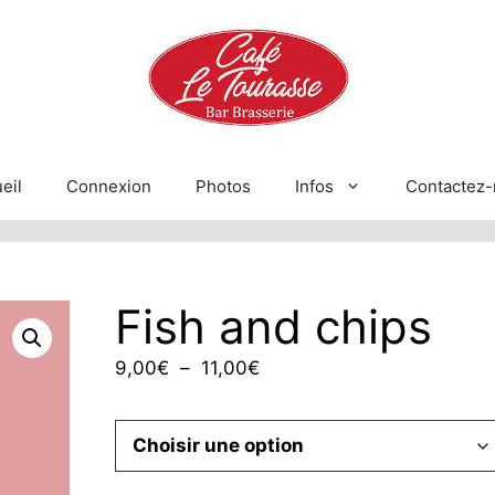
eil
Connexion
Photos
Infos
Contactez-
Fish and chips
Plage
9,00
€
–
11,00
€
de
prix :
9,00€
à