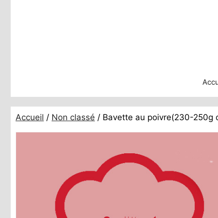
Aller
au
contenu
Accu
Accueil
/
Non classé
/ Bavette au poivre(230-250g 