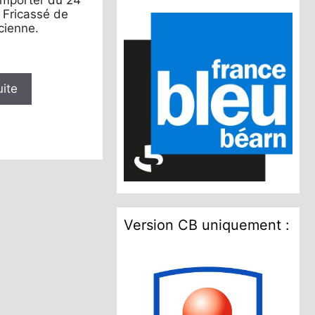
 emporter du 24
Fricassé de
cienne.
uite
Version CB uniquement :