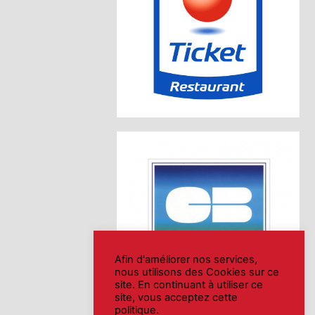
Afin d'améliorer nos services,
nous utilisons des Cookies sur ce
site. En continuant à utiliser ce
site, vous acceptez cette
politique.