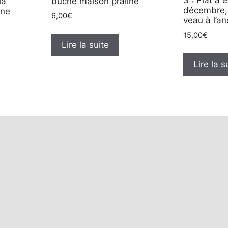
3 : Plat à
la
bûche maison praliné
décembre, 
nne
6,00
€
veau à l’an
15,00
€
Lire la suite
Lire la s