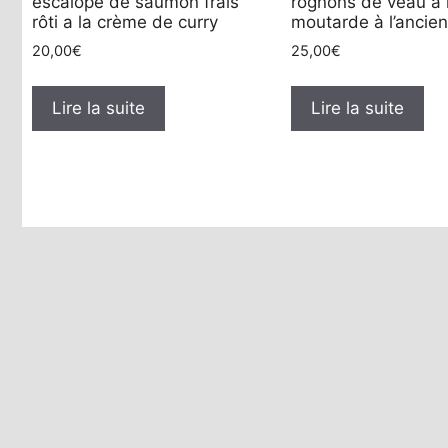
escalope de saumon frais
rognons de veau a 
rôti a la crème de curry
moutarde à l’ancie
20,00
€
25,00
€
Lire la suite
Lire la suite