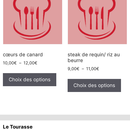
peu
être
cho
sur
la
pag
du
cœurs de canard
steak de requin/ riz au
pro
beurre
Plage
10,00
€
–
12,00
€
Plage
de
9,00
€
–
11,00
€
Ce
de
prix :
Ce
produit
Choix des options
prix :
10,00€
pro
Choix des options
a
9,00€
à
a
à
plusieurs
12,00€
plus
11,00€
variations.
vari
Les
Les
options
opt
peuvent
Le Tourasse
peu
être