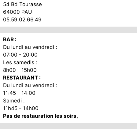
54 Bd Tourasse
être
choisies
64000 PAU
cho
sur
05.59.02.66.49
sur
la
la
page
pag
du
BAR :
du
produit
Du lundi au vendredi :
pro
07:00 - 20:00
Les samedis :
8h00 - 15h00
RESTAURANT :
Du lundi au vendredi :
11:45 - 14:00
Samedi :
11h45 - 14h00
Pas de restauration les soirs,