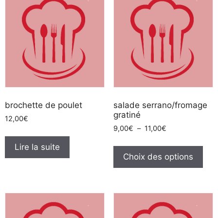
brochette de poulet
salade serrano/fromage
gratiné
12,00
€
Plage
9,00
€
–
11,00
€
de
Ce
Lire la suite
prix :
pro
Choix des options
9,00€
a
à
plus
11,00€
vari
Les
opt