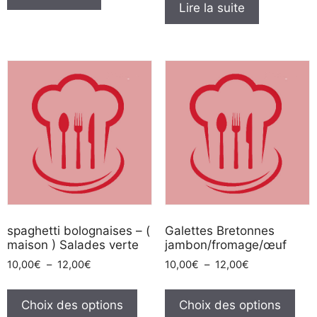
Lire la suite
spaghetti bolognaises – (
Galettes Bretonnes
maison ) Salades verte
jambon/fromage/œuf
Plage
Plage
10,00
€
–
12,00
€
10,00
€
–
12,00
€
de
de
Ce
Ce
prix :
prix :
produit
pro
Choix des options
Choix des options
10,00€
10,00€