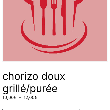
chorizo doux
grillé/purée
Plage
10,00
€
–
12,00
€
de
prix :