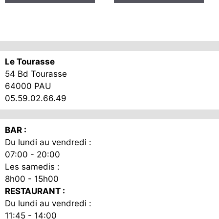
a
a
à
à
plusieurs
plus
12,00€
12,00€
variations.
vari
Les
Les
options
opt
Le Tourasse
peuvent
peu
54 Bd Tourasse
être
être
64000 PAU
choisies
cho
05.59.02.66.49
sur
sur
la
la
page
pag
BAR :
du
du
Du lundi au vendredi :
produit
pro
07:00 - 20:00
Les samedis :
8h00 - 15h00
RESTAURANT :
Du lundi au vendredi :
11:45 - 14:00