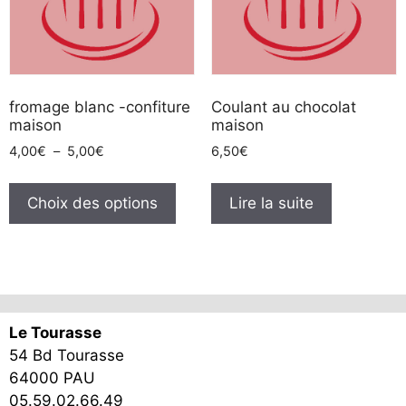
fromage blanc -confiture
Coulant au chocolat
maison
maison
Plage
4,00
€
–
5,00
€
6,50
€
de
Ce
prix :
produit
Choix des options
Lire la suite
4,00€
a
à
plusieurs
5,00€
variations.
Les
options
Le Tourasse
peuvent
54 Bd Tourasse
être
64000 PAU
choisies
05.59.02.66.49
sur