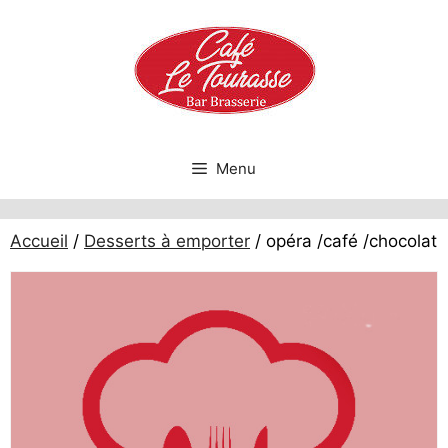
Aller
au
contenu
Menu
Accueil
/
Desserts à emporter
/ opéra /café /chocolat