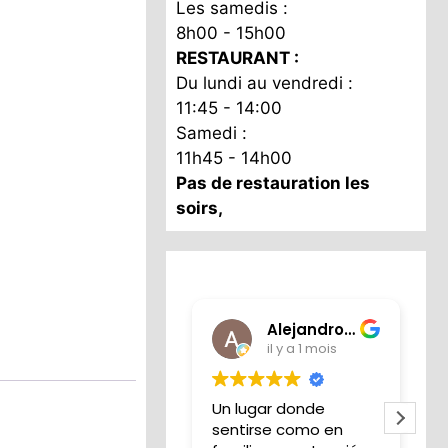
Les samedis :
8h00 - 15h00
RESTAURANT :
Du lundi au vendredi :
11:45 - 14:00
Samedi :
11h45 - 14h00
Pas de restauration les
soirs,
Alejandro Iglesias
il y a 1 mois
Un lugar donde
S
sentirse como en
l