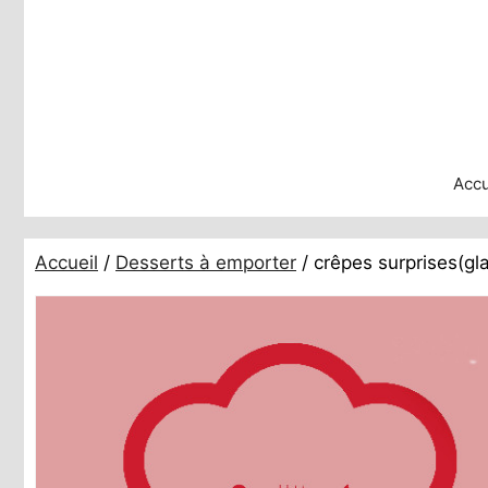
Aller
au
contenu
Accu
Accueil
/
Desserts à emporter
/ crêpes surprises(gl