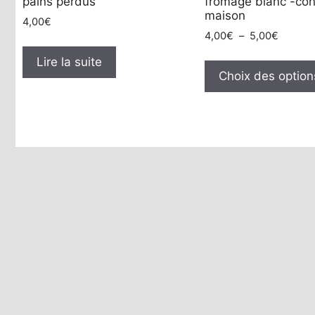
pains perdus
fromage blanc -con
maison
4,00
€
Plage
4,00
€
–
5,00
€
de
Lire la suite
prix :
Choix des option
4,00€
à
5,00€